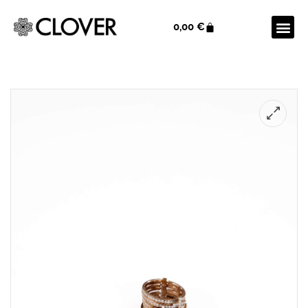
0,00
€