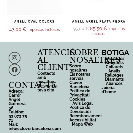
ANELL OVAL COLORS
ANELL ARREL PLATA PEDRA
85,50
€
95,00
€
47,00
€
impostos
impostos inclosos
inclosos
ATENCIÓ
SOBRE
BOTIGA
AL
NOSALTRES
Arracades
Braçalets
CLIENT
Sobre
Collarets
nosaltres
Anells
Contacte
Els nostres
Rellotges
amb
serveis
Diamants
nosaltres
Clover
CONTACTE
Aliances
Reserva la
Barcelona
Joieria
teva cita
Política de
Adreça:
d'home
Privacitat i
Carrer
Cookies
Àngel
Avís Legal
Guimerà,
Política de
56
Devolució i
Telèfon:
Reemborsament
93 872 75
Accessibilitat
71
Mapa Web
Mail:
info@cloverbarcelona.com