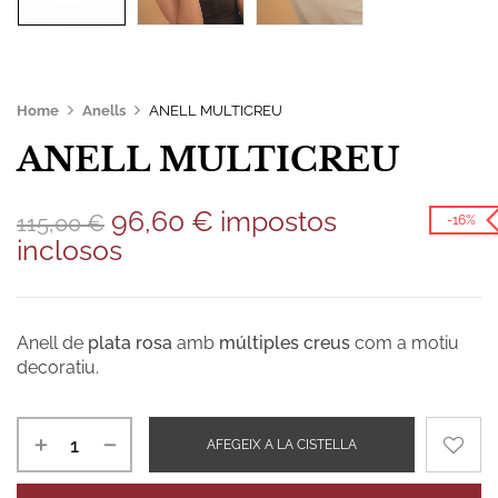
Home
Anells
ANELL MULTICREU
ANELL MULTICREU
96,60
€
impostos
115,00
€
-16%
inclosos
Anell de
plata rosa
amb
múltiples creus
com a motiu
decoratiu.
AFEGEIX A LA CISTELLA