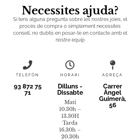
Necessites ajuda?
Si tens alguna pregunta sobre les nostres joies, el
procés de compra o simplement necessites
consell, no dubtis en posar-te en contacte amb el
nostre equip
TELEFÓN
HORARI
ADREÇA
93 872 75
Dilluns -
Carrer
71
Dissabte
Àngel
Guimerà,
Matí
56
10.30h –
13.30H
Tarda
16.30h –
20.30h