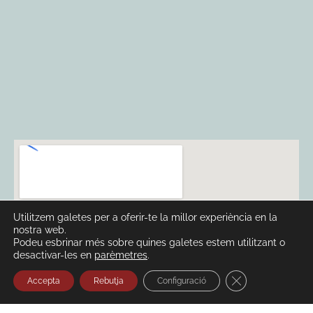
Utilitzem galetes per a oferir-te la millor experiència en la
nostra web.
Podeu esbrinar més sobre quines galetes estem utilitzant o
desactivar-les en
parèmetres
.
Tanca el bàner 
Accepta
Rebutja
Configuració