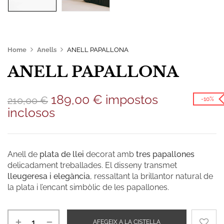
Home
Anells
ANELL PAPALLONA
ANELL PAPALLONA
189,00
€
impostos
210,00
€
-10%
inclosos
Anell de
plata de llei
decorat amb
tres papallones
delicadament treballades. El disseny transmet
lleugeresa i elegància
, ressaltant la brillantor natural de
la plata i l’encant simbòlic de les papallones.
AFEGEIX A LA CISTELLA