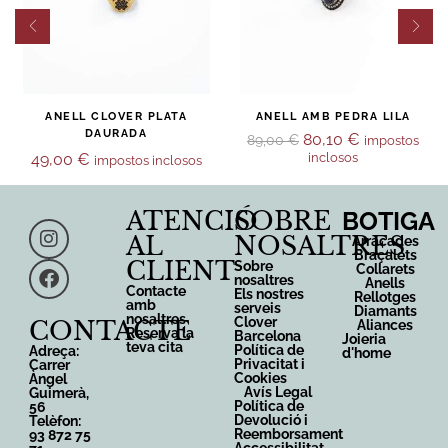
ANELL CLOVER PLATA
ANELL AMB PEDRA LILA
DAURADA
80,10
€
89,00
€
impostos
49,00
€
inclosos
impostos inclosos
ATENCIÓ
SOBRE
BOTIGA
AL
NOSALTRES
Arracades
Braçalets
CLIENT
Sobre
Collarets
nosaltres
Anells
Contacte
Els nostres
Rellotges
amb
serveis
Diamants
nosaltres
Clover
CONTACTE
Aliances
Reserva la
Barcelona
Joieria
teva cita
Política de
Adreça:
d'home
Privacitat i
Carrer
Cookies
Àngel
Avís Legal
Guimerà,
Política de
56
Devolució i
Telèfon:
Reemborsament
93 872 75
Accessibilitat