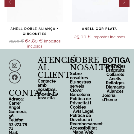
ANELL DOBLE ALIANÇA +
ANELL COR PLATA
CIRCONITES
25,00
€
impostos inclosos
64,80
€
72,00
€
impostos
inclosos
ATENCIÓ
SOBRE
BOTIGA
AL
NOSALTRES
Arracades
Braçalets
CLIENT
Sobre
Collarets
nosaltres
Anells
Contacte
Els nostres
Rellotges
amb
serveis
Diamants
nosaltres
Clover
CONTACTE
Aliances
Reserva la
Barcelona
Joieria
teva cita
Política de
Adreça:
d'home
Privacitat i
Carrer
Cookies
Àngel
Avís Legal
Guimerà,
Política de
56
Devolució i
Telèfon:
Reemborsament
93 872 75
Accessibilitat
71
Mapa Web
Mail: