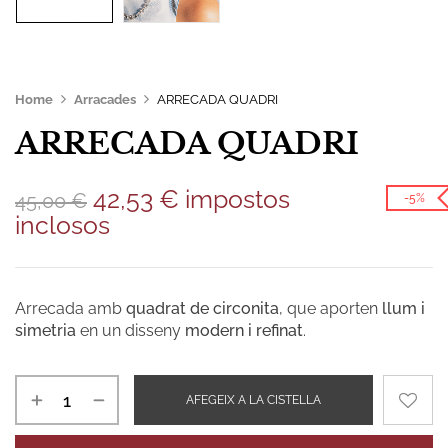
Home
Arracades
ARRECADA QUADRI
ARRECADA QUADRI
42,53
€
impostos
45,00
€
-5%
inclosos
Arrecada amb
quadrat de circonita
, que aporten
llum i
simetria
en un disseny
modern i refinat
.
AFEGEIX A LA CISTELLA