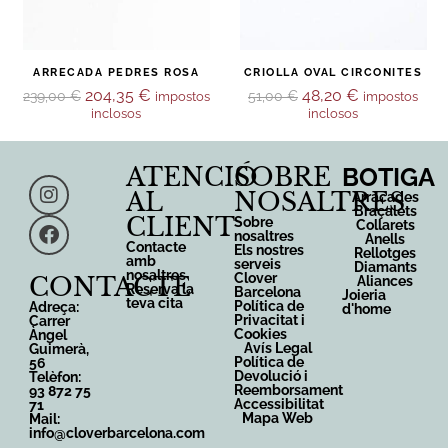
ARRECADA PEDRES ROSA
CRIOLLA OVAL CIRCONITES
204,35
€
48,20
€
239,00
€
51,00
€
impostos
impostos
inclosos
inclosos
ATENCIÓ
SOBRE
BOTIGA
AL
NOSALTRES
Arracades
Braçalets
CLIENT
Sobre
Collarets
nosaltres
Anells
Contacte
Els nostres
Rellotges
amb
serveis
Diamants
nosaltres
Clover
CONTACTE
Aliances
Reserva la
Barcelona
Joieria
teva cita
Política de
Adreça:
d'home
Privacitat i
Carrer
Cookies
Àngel
Avís Legal
Guimerà,
Política de
56
Devolució i
Telèfon:
Reemborsament
93 872 75
Accessibilitat
71
Mapa Web
Mail:
info@cloverbarcelona.com