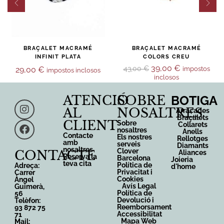
BRAÇALET MACRAMÉ
BRAÇALET MACRAMÉ
INFINIT PLATA
COLORS CREU
39,00
€
43,00
€
29,00
€
impostos
impostos inclosos
inclosos
ATENCIÓ
SOBRE
BOTIGA
AL
NOSALTRES
Arracades
Braçalets
CLIENT
Sobre
Collarets
nosaltres
Anells
Contacte
Els nostres
Rellotges
amb
serveis
Diamants
nosaltres
Clover
CONTACTE
Aliances
Reserva la
Barcelona
Joieria
teva cita
Política de
Adreça:
d'home
Privacitat i
Carrer
Cookies
Àngel
Avís Legal
Guimerà,
Política de
56
Devolució i
Telèfon:
Reemborsament
93 872 75
Accessibilitat
71
Mapa Web
Mail: