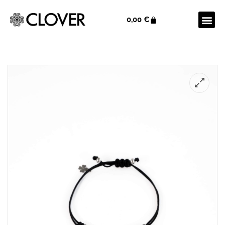
0,00
€