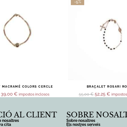
-5%
T MACRAMÉ COLORS CERCLE
BRAÇALET ROSARI R
39,00
€
52,25
€
55,00
€
impostos inclosos
impostos
IÓ AL CLIENT
SOBRE NOSAL
 nosaltres
Sobre nosaltres
va cita
Els nostres serveis