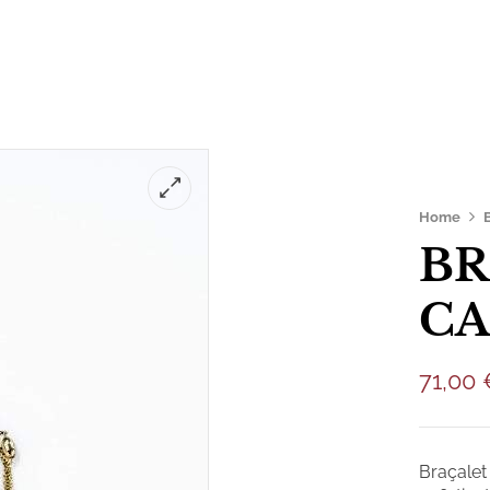
is
Productes
Botiga
Sobre nosaltres
Home
BR
CA
71,00
Braçalet