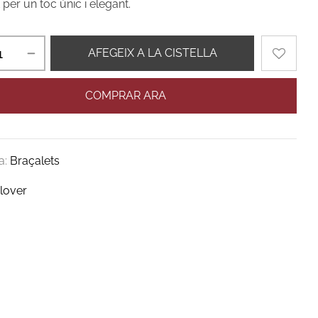
t per un toc únic i elegant.
AFEGEIX A LA CISTELLA
COMPRAR ARA
a:
Braçalets
lover