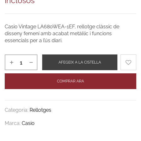
inclosos
Casio Vintage LA680WEA-1EF, rellotge clàssic de
disseny femení amb acabat metàl·lic i funcions
essencials per a l’ús diari.
AFEGEIX A LA CISTELLA
COMPRAR ARA
Categoria:
Rellotges
Marca:
Casio