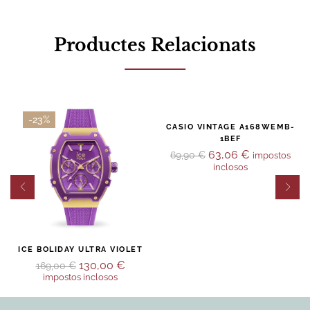
Productes Relacionats
-23%
-10%
CASIO VINTAGE A168WEMB-
1BEF
63,06
€
69,90
€
impostos
inclosos
ICE BOLIDAY ULTRA VIOLET
130,00
€
169,00
€
impostos inclosos