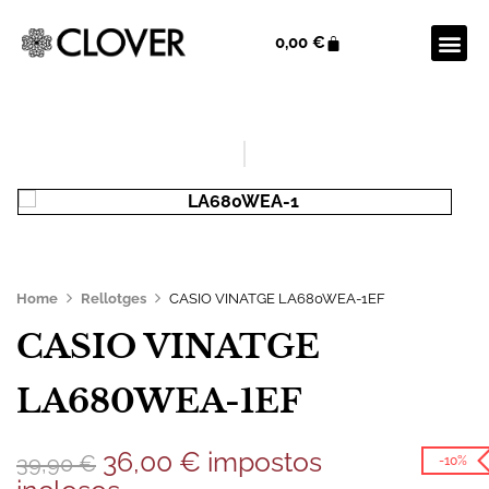
0,00
€
Home
Rellotges
CASIO VINATGE LA680WEA-1EF
CASIO VINATGE
LA680WEA-1EF
36,00
€
impostos
39,90
€
-10%