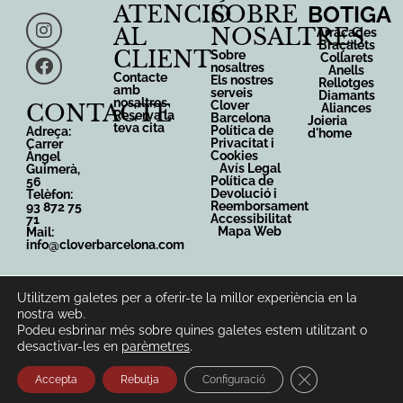
ATENCIÓ
SOBRE
BOTIGA
AL
NOSALTRES
Arracades
Braçalets
CLIENT
Sobre
Collarets
nosaltres
Anells
Contacte
Els nostres
Rellotges
amb
serveis
Diamants
nosaltres
Clover
CONTACTE
Aliances
Reserva la
Barcelona
Joieria
teva cita
Política de
Adreça:
d'home
Privacitat i
Carrer
Cookies
Àngel
Avís Legal
Guimerà,
Política de
56
Devolució i
Telèfon:
Reemborsament
93 872 75
Accessibilitat
71
Mapa Web
Mail:
info@cloverbarcelona.com
Utilitzem galetes per a oferir-te la millor experiència en la
Copyright © 2026 - Joan Saladich Perez - Clover
nostra web.
Barcelona - Saladich Joies
Podeu esbrinar més sobre quines galetes estem utilitzant o
desactivar-les en
parèmetres
.
Desenvolupat per Sirius Comunicació
Tanca el bàner 
Accepta
Rebutja
Configuració