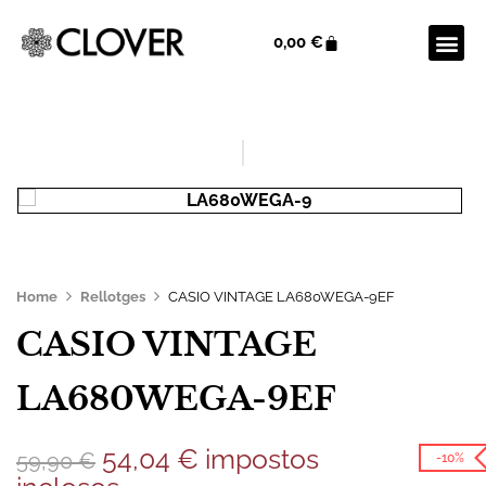
0,00
€
Home
Rellotges
CASIO VINTAGE LA680WEGA-9EF
CASIO VINTAGE
LA680WEGA-9EF
54,04
€
impostos
59,90
€
-10%