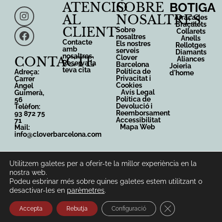
ATENCIÓ
SOBRE
BOTIGA
AL
NOSALTRES
Arracades
Braçalets
CLIENT
Sobre
Collarets
nosaltres
Anells
Contacte
Els nostres
Rellotges
amb
serveis
Diamants
nosaltres
Clover
CONTACTE
Aliances
Reserva la
Barcelona
Joieria
teva cita
Política de
Adreça:
d'home
Privacitat i
Carrer
Cookies
Àngel
Avís Legal
Guimerà,
Política de
56
Devolució i
Telèfon:
Reemborsament
93 872 75
Accessibilitat
71
Mapa Web
Mail:
info@cloverbarcelona.com
Utilitzem galetes per a oferir-te la millor experiència en la
Copyright © 2026 - Joan Saladich Perez - Clover
nostra web.
Barcelona - Saladich Joies
Podeu esbrinar més sobre quines galetes estem utilitzant o
desactivar-les en
parèmetres
.
Desenvolupat per Sirius Comunicació
Tanca el bàner 
Accepta
Rebutja
Configuració