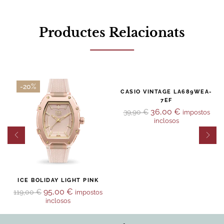
Productes Relacionats
-20%
-10%
CASIO VINTAGE LA689WEA-
7EF
36,00
€
39,90
€
impostos
inclosos
ICE BOLIDAY LIGHT PINK
95,00
€
119,00
€
impostos
inclosos