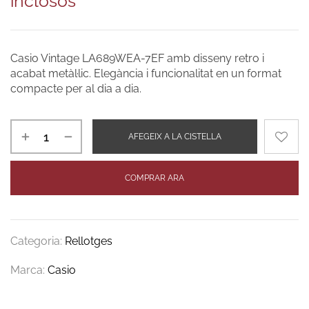
inclosos
Casio Vintage LA689WEA-7EF amb disseny retro i
acabat metàl·lic. Elegància i funcionalitat en un format
compacte per al dia a dia.
AFEGEIX A LA CISTELLA
COMPRAR ARA
Categoria:
Rellotges
Marca:
Casio