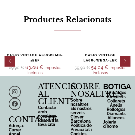
Productes Relacionats
-10%
-10%
CASIO VINTAGE A168WEMB-
CASIO VINTAGE
1BEF
LA680WEGA-1ER
63,06
€
54,04
€
69,90
€
59,90
€
impostos
impostos
inclosos
inclosos
ATENCIÓ
SOBRE
BOTIGA
AL
NOSALTRES
Arracades
Braçalets
CLIENT
Sobre
Collarets
nosaltres
Anells
Contacte
Els nostres
Rellotges
amb
serveis
Diamants
nosaltres
Clover
CONTACTE
Aliances
Reserva la
Barcelona
Joieria
teva cita
Política de
Adreça:
d'home
Privacitat i
Carrer
Cookies
Àngel