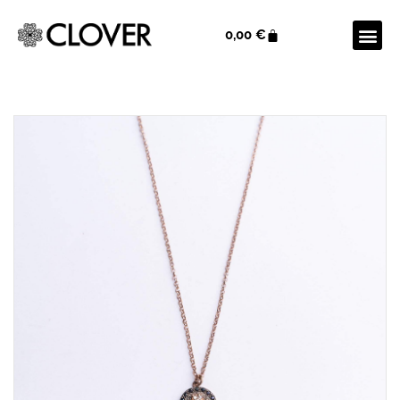
0,00
€