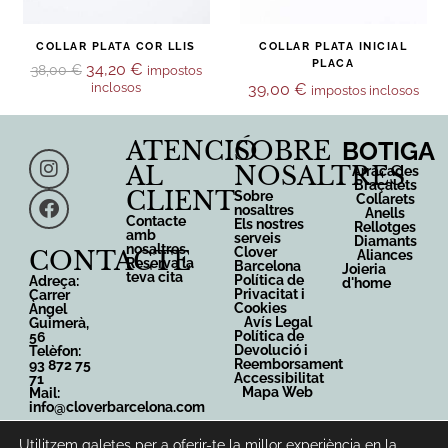
COLLAR PLATA COR LLIS
COLLAR PLATA INICIAL
PLACA
34,20
€
38,00
€
impostos
inclosos
39,00
€
impostos inclosos
ATENCIÓ
SOBRE
BOTIGA
AL
NOSALTRES
Arracades
Braçalets
CLIENT
Sobre
Collarets
nosaltres
Anells
Contacte
Els nostres
Rellotges
amb
serveis
Diamants
nosaltres
Clover
CONTACTE
Aliances
Reserva la
Barcelona
Joieria
teva cita
Política de
Adreça:
d'home
Privacitat i
Carrer
Cookies
Àngel
Avís Legal
Guimerà,
Política de
56
Devolució i
Telèfon:
Reemborsament
93 872 75
Accessibilitat
71
Mapa Web
Mail:
info@cloverbarcelona.com
Utilitzem galetes per a oferir-te la millor experiència en la