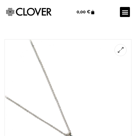
0,00
€