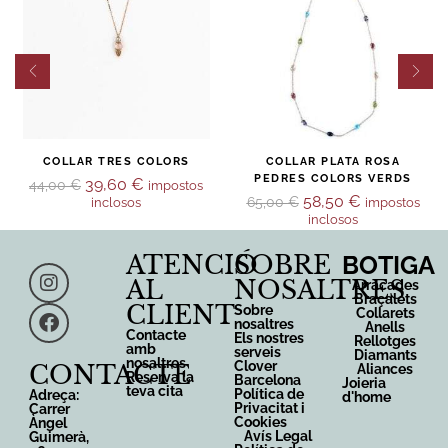
COLLAR TRES COLORS
COLLAR PLATA ROSA
PEDRES COLORS VERDS
39,60
€
44,00
€
impostos
58,50
€
65,00
€
inclosos
impostos
inclosos
ATENCIÓ
SOBRE
BOTIGA
AL
NOSALTRES
Arracades
Braçalets
CLIENT
Sobre
Collarets
nosaltres
Anells
Contacte
Els nostres
Rellotges
amb
serveis
Diamants
nosaltres
Clover
CONTACTE
Aliances
Reserva la
Barcelona
Joieria
teva cita
Política de
Adreça:
d'home
Privacitat i
Carrer
Cookies
Àngel
Avís Legal
Guimerà,