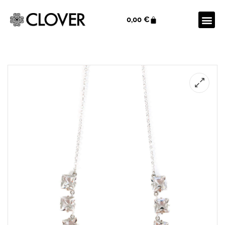
0,00
€