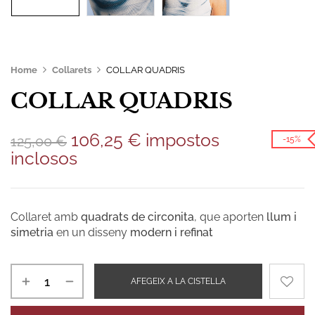
Home
Collarets
COLLAR QUADRIS
COLLAR QUADRIS
106,25
€
impostos
125,00
€
-15%
inclosos
Collaret amb
quadrats de circonita
, que aporten
llum i
simetria
en un disseny
modern i refinat
AFEGEIX A LA CISTELLA