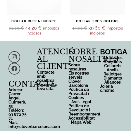
COLLAR RUTENI NEGRE
COLLAR TRES COLORS
44,20
€
39,60
€
52,00
€
44,00
€
impostos
impostos
inclosos
inclosos
ATENCIÓ
SOBRE
BOTIGA
AL
NOSALTRES
Arracades
Braçalets
CLIENT
Sobre
Collarets
nosaltres
Anells
Contacte
Els nostres
Rellotges
amb
serveis
Diamants
nosaltres
Clover
CONTACTE
Aliances
Reserva la
Barcelona
Joieria
teva cita
Política de
Adreça:
d'home
Privacitat i
Carrer
Cookies
Àngel
Avís Legal
Guimerà,
Política de
56
Devolució i
Telèfon:
Reemborsament
93 872 75
Accessibilitat
71
Mapa Web
Mail:
info@cloverbarcelona.com