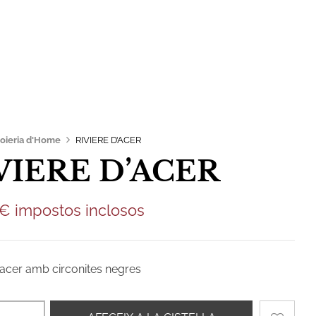
0,00
€
Contacte
Joieria d'Home
RIVIERE D’ACER
VIERE D’ACER
€
impostos inclosos
d’acer amb circonites negres