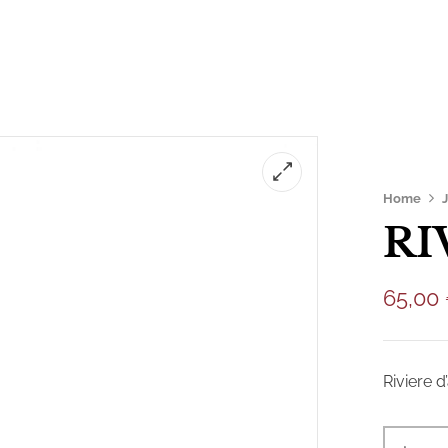
is
Productes
Botiga
Sobre nosaltres
Home
RI
65,00
Riviere 