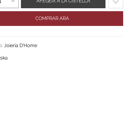
AFEGEIX A LA CISTELLA
COMPRAR ARA
a:
Joieria D'Home
iska