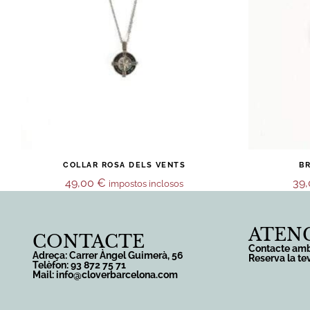
COLLAR ROSA DELS VENTS
BR
49,00
€
39
impostos inclosos
ATENC
CONTACTE
Contacte amb
Adreça: Carrer Àngel Guimerà, 56
Reserva la te
Telèfon: 93 872 75 71
Mail: info@cloverbarcelona.com