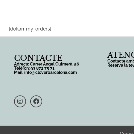
Inici
Serve
[dokan-my-orders]
ATENC
CONTACTE
Contacte amb
Adreça: Carrer Àngel Guimerà, 56
Reserva la te
Telèfon: 93 872 75 71
Mail: info@cloverbarcelona.com
Copyri