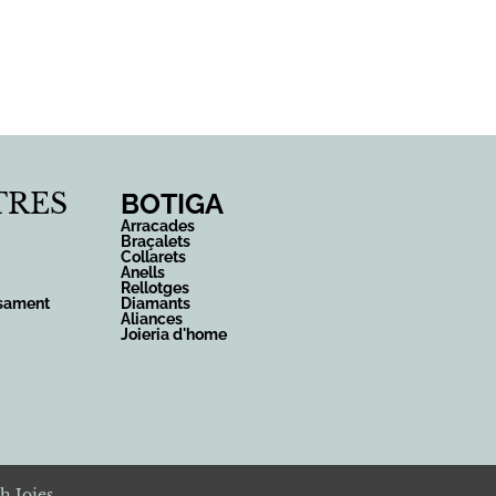
0,00
€
Contacte
TRES
BOTIGA
Arracades
Braçalets
Collarets
Anells
Rellotges
rsament
Diamants
Aliances
Joieria d'home
h Joies