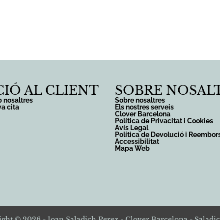
is
Productes
Botiga
Sobre nosaltres
IÓ AL CLIENT
SOBRE NOSAL
 nosaltres
Sobre nosaltres
va cita
Els nostres serveis
Clover Barcelona
Política de Privacitat i Cookies
Avís Legal
Política de Devolució i Reembo
Accessibilitat
Mapa Web
ght © 2026 - Joan Saladich Perez - Clover Barcelona - Saladic