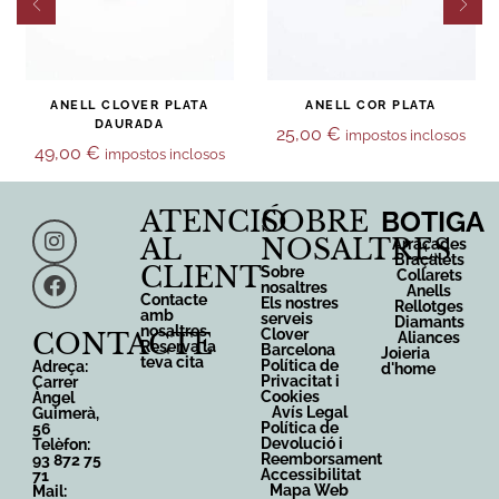
ANELL CLOVER PLATA
ANELL COR PLATA
DAURADA
25,00
€
impostos inclosos
49,00
€
impostos inclosos
ATENCIÓ
SOBRE
BOTIGA
AL
NOSALTRES
Arracades
Braçalets
CLIENT
Sobre
Collarets
nosaltres
Anells
Contacte
Els nostres
Rellotges
amb
serveis
Diamants
nosaltres
Clover
CONTACTE
Aliances
Reserva la
Barcelona
Joieria
teva cita
Política de
Adreça:
d'home
Privacitat i
Carrer
Cookies
Àngel
Avís Legal
Guimerà,
Política de
56
Devolució i
Telèfon:
Reemborsament
93 872 75
Accessibilitat
71
Mapa Web
Mail: