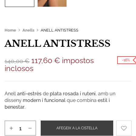
Home
Anells
ANELL ANTISTRESS
ANELL ANTISTRESS
117,60
€
impostos
140,00
€
-16%
inclosos
Anell
anti-estrès
de
plata rosada i ruteni
, amb un
disseny
modern i funcional
que combina
estil i
benestar
.
AFEGEIX A LA CISTELLA