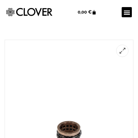
0,00
€