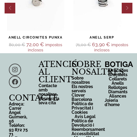
ANELL CIRCONITES PUNXA
ANELL SERP
72,00
€
63,90
€
80,00
€
71,00
€
impostos
impostos
inclosos
inclosos
ATENCIÓ
SOBRE
BOTIGA
AL
NOSALTRES
Arracades
Braçalets
CLIENT
Sobre
Collarets
nosaltres
Anells
Contacte
Els nostres
Rellotges
amb
serveis
Diamants
nosaltres
Clover
CONTACTE
Aliances
Reserva la
Barcelona
Joieria
teva cita
Política de
Adreça:
d'home
Privacitat i
Carrer
Cookies
Àngel
Avís Legal
Guimerà,
Política de
56
Devolució i
Telèfon:
Reemborsament
93 872 75
Accessibilitat
71