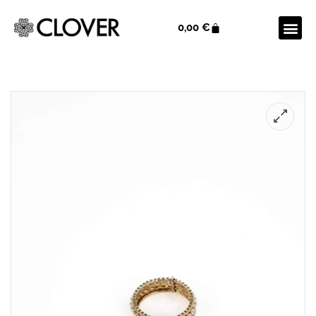
0,00
€