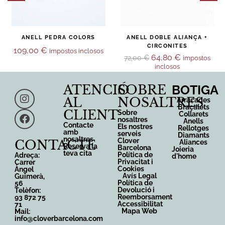
ANELL PEDRA COLORS
ANELL DOBLE ALIANÇA +
CIRCONITES
109,00
€
impostos inclosos
64,80
€
72,00
€
impostos
inclosos
ATENCIÓ
SOBRE
BOTIGA
AL
NOSALTRES
Arracades
Braçalets
CLIENT
Sobre
Collarets
nosaltres
Anells
Contacte
Els nostres
Rellotges
amb
serveis
Diamants
nosaltres
Clover
CONTACTE
Aliances
Reserva la
Barcelona
Joieria
teva cita
Política de
Adreça:
d'home
Privacitat i
Carrer
Cookies
Àngel
Avís Legal
Guimerà,
Política de
56
Devolució i
Telèfon:
Reemborsament
93 872 75
Accessibilitat
71
Mapa Web
Mail:
info@cloverbarcelona.com