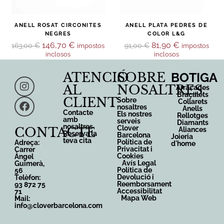
ANELL ROSAT CIRCONITES
ANELL PLATA PEDRES DE
NEGRES
COLOR L&G
146,70
€
81,90
€
163,00
€
91,00
€
impostos
impostos
inclosos
inclosos
ATENCIÓ
SOBRE
BOTIGA
AL
NOSALTRES
Arracades
Braçalets
CLIENT
Sobre
Collarets
nosaltres
Anells
Contacte
Els nostres
Rellotges
amb
serveis
Diamants
nosaltres
Clover
CONTACTE
Aliances
Reserva la
Barcelona
Joieria
teva cita
Política de
Adreça:
d'home
Privacitat i
Carrer
Cookies
Àngel
Avís Legal
Guimerà,
Política de
56
Devolució i
Telèfon:
Reemborsament
93 872 75
Accessibilitat
71
Mapa Web
Mail:
info@cloverbarcelona.com