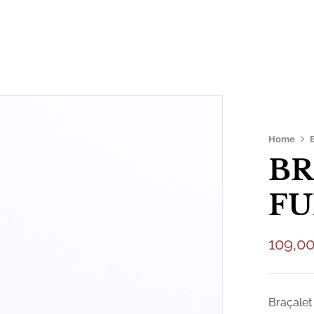
is
Productes
Botiga
Sobre nosaltres
Home
BR
F
109,0
Braçalet