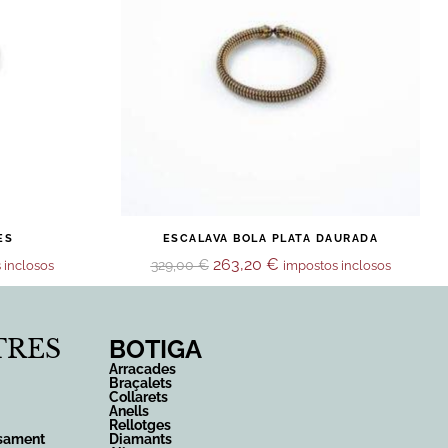
ES
ESCALAVA BOLA PLATA DAURADA
263,20
€
329,00
€
 inclosos
impostos inclosos
TRES
BOTIGA
Arracades
Braçalets
Collarets
Anells
Rellotges
rsament
Diamants