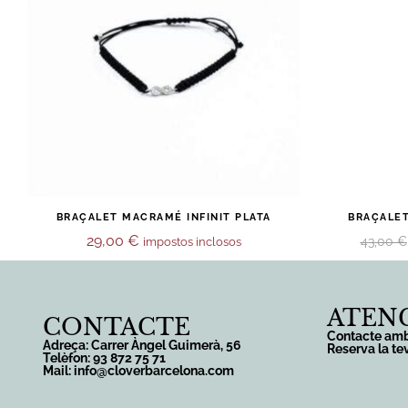
BRAÇALET MACRAMÉ INFINIT PLATA
BRAÇALE
29,00
€
43,00
€
impostos inclosos
ATENC
CONTACTE
Contacte amb
Adreça: Carrer Àngel Guimerà, 56
Reserva la te
Telèfon: 93 872 75 71
Mail: info@cloverbarcelona.com