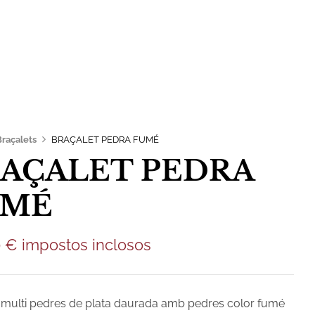
0,00
€
Contacte
Braçalets
BRAÇALET PEDRA FUMÉ
AÇALET PEDRA
UMÉ
0
€
impostos inclosos
 multi pedres de plata daurada amb pedres color fumé