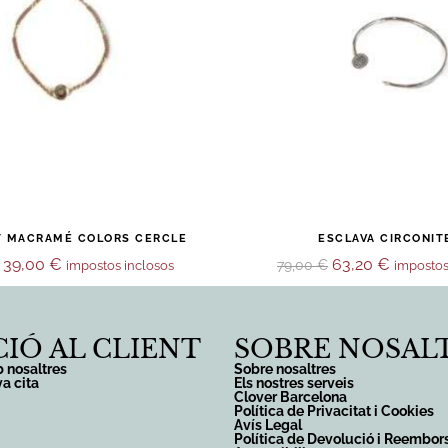
T MACRAMÉ COLORS CERCLE
ESCLAVA CIRCONIT
39,00
€
63,20
€
79,00
€
impostos inclosos
impostos
IÓ AL CLIENT
SOBRE NOSAL
 nosaltres
Sobre nosaltres
va cita
Els nostres serveis
Clover Barcelona
Política de Privacitat i Cookies
Avís Legal
Política de Devolució i Reembo