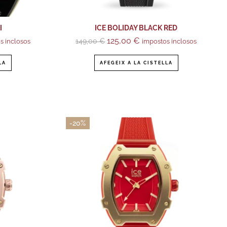
I
ICE BOLIDAY BLACK RED
125,00
€
149,00
€
s inclosos
impostos inclosos
LA
AFEGEIX A LA CISTELLA
-20%