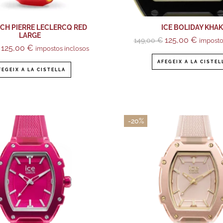
TCH PIERRE LECLERCQ RED
ICE BOLIDAY KHAK
LARGE
125,00
€
149,00
€
imposto
125,00
€
impostos inclosos
AFEGEIX A LA CISTEL
FEGEIX A LA CISTELLA
-20%