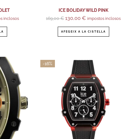
IOLET
ICE BOLIDAY WILD PINK
130,00
€
169,00
€
s inclosos
impostos inclosos
LA
AFEGEIX A LA CISTELLA
-16%