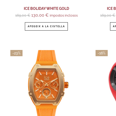
ICE BOLIDAY WHITE GOLD
ICE 
130,00
€
169,00
€
169,00
€
impostos inclosos
AFEGEIX A LA CISTELLA
A
-23%
-16%