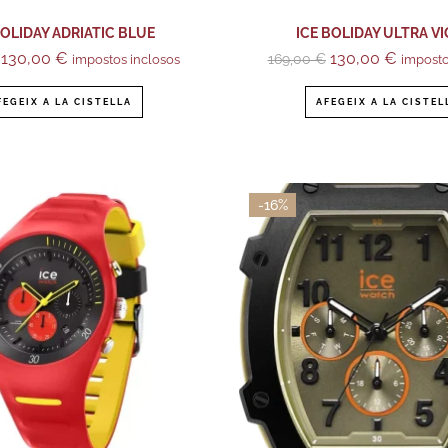
BOLIDAY ADRIATIC BLUE
ICE BOLIDAY ULTRA V
130,00
€
130,00
€
169,00
€
impostos inclosos
imposto
FEGEIX A LA CISTELLA
AFEGEIX A LA CISTEL
-16%