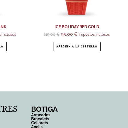
INK
ICE BOLIDAY RED GOLD
95,00
€
119,00
€
 inclosos
impostos inclosos
LA
AFEGEIX A LA CISTELLA
TRES
BOTIGA
Arracades
Braçalets
Collarets
Anells