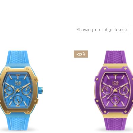
is
Productes
Botiga
Sobre nosaltres
Showing 1–12 of 31 item(s)
-23%