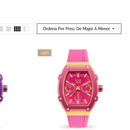
0,00
€
Contacte
Ordena Per Preu: De Major A Menor
-23%