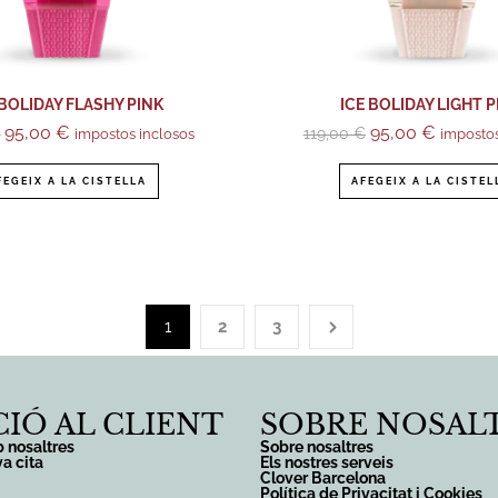
 BOLIDAY FLASHY PINK
ICE BOLIDAY LIGHT P
95,00
€
95,00
€
€
119,00
€
impostos inclosos
impostos
FEGEIX A LA CISTELLA
AFEGEIX A LA CISTEL
1
2
3
IÓ AL CLIENT
SOBRE NOSAL
 nosaltres
Sobre nosaltres
va cita
Els nostres serveis
Clover Barcelona
Política de Privacitat i Cookies