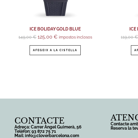
ICE BOLIDAY GOLD BLUE
ICE
125,00
€
149,00
€
119,00
impostos inclosos
AFEGEIX A LA CISTELLA
A
ATENC
CONTACTE
Contacte amb
Adreça: Carrer Àngel Guimerà, 56
Reserva la te
Telèfon: 93 872 75 71
Mail: info@cloverbarcelona.com