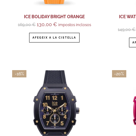
ICE BOLIDAY BRIGHT ORANGE
ICE WA
130,00
€
169,00
€
impostos inclosos
149,00
€
AFEGEIX A LA CISTELLA
A
-16%
-20%