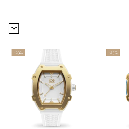
Inici
Serve
-23%
-23%